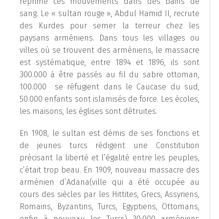
réprime ces mouvements dans des bains de
sang. Le « sultan rouge », Abdul Hamid II, recrute
des Kurdes pour semer la terreur chez les
paysans arméniens. Dans tous les villages ou
villes où se trouvent des arméniens, le massacre
est systématique, entre 1894 et 1896, ils sont
300.000 à être passés au fil du sabre ottoman,
100.000 se réfugient dans le Caucase du sud,
50.000 enfants sont islamisés de force. Les écoles,
les maisons, les églises sont détruites.
En 1908, le sultan est démis de ses fonctions et
de jeunes turcs rédigent une Constitution
précisant la liberté et l’égalité entre les peuples,
c’était trop beau. En 1909, nouveau massacre des
arménien d’Adana(ville qui a été occupée au
cours des siècles par les Hittites, Grecs, Assyriens,
Romains, Byzantins, Turcs, Egyptiens, Ottomans,
enfin à nouveau les Turcs) 30.000 arméniens