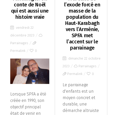
conte de Noël
l’exode forcé en
qui est aussi une
masse de la
histoire vraie
population du
Haut-Karabagh
vendredi 22
vers l’Arménie,
SPFA met
décembre 2023
l’accent sur le
Parrainages
parrainage
Permalink
0
dimanche 22 octobre
2023
Parrainages
Permalink
0
Le parrainage
d'enfants est un
Lorsque SPFA a été
moyen concret et
créée en 1990, son
durable, une
objectif principal
démarche altruiste
était de venir en