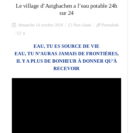
Le village d’Astghachen a l’eau potable 24h
sur 24
dimanche 14 octobre 2018
Non classé
Permalink
0
EAU, TU ES SOURCE DE VIE
EAU, TU N’AURAS JAMAIS DE FRONTIÈRES,
IL Y A PLUS DE BONHEUR À DONNER QU’À
RECEVOIR