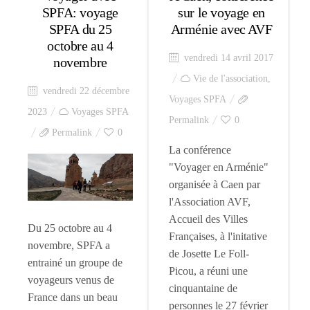
SPFA: voyage
sur le voyage en
SPFA du 25
Arménie avec AVF
octobre au 4
vendredi 14 avril 2017
novembre
Vie de l'association
,
vendredi 22 décembre
Voyages SPFA
2023
Voyages SPFA
Permalink
0
Permalink
0
La conférence
"Voyager en Arménie"
organisée à Caen par
l'Association AVF,
Accueil des Villes
Du 25 octobre au 4
Françaises, à l'initative
novembre, SPFA a
de Josette Le Foll-
entrainé un groupe de
Picou, a réuni une
voyageurs venus de
cinquantaine de
France dans un beau
personnes le 27 février