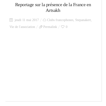
Reportage sur la présence de la France en
Artsakh
jeudi 11 mai 2017
Clubs francophones
,
Stepanakert
,
Vie de l'association
Permalink
0